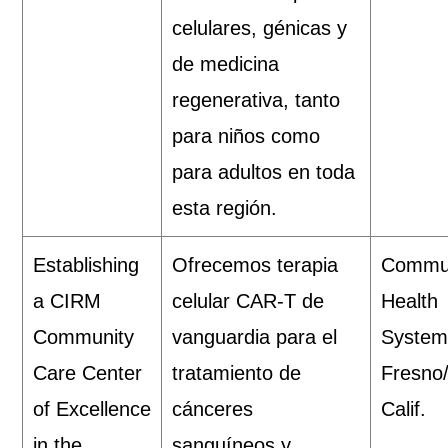
celulares, génicas y
de medicina
regenerativa, tanto
para niños como
para adultos en toda
esta región.
Establishing
Ofrecemos terapia
Commu
a CIRM
celular CAR-T de
Health
Community
vanguardia para el
System
Care Center
tratamiento de
Fresno/
of Excellence
cánceres
Calif.
in the
sanguíneos y